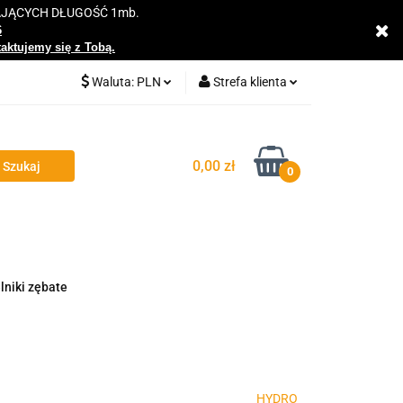
AJĄCYCH DŁUGOŚĆ 1mb.
y
6
taktujemy się z Tobą.
Waluta:
PLN
Strefa klienta
PLN
Zaloguj się
EUR
Zarejestruj się
0,00 zł
0
Dodaj zgłoszenie
Zgody cookies
lniki zębate
HYDRO