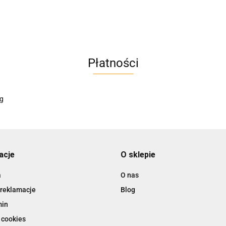
AC BlueLine
Płatności
AC EasyLine
ACCURIDE
acje
O sklepie
a
O nas
 reklamacje
Blog
AIRTAC
min
 cookies