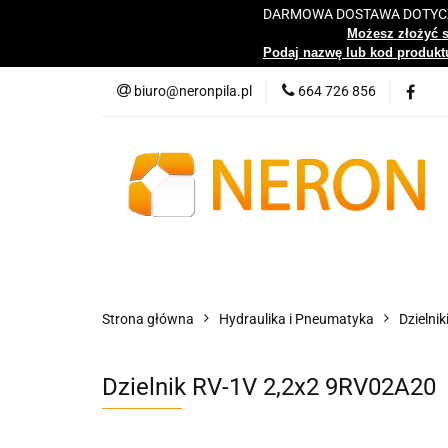
DARMOWA DOSTAWA DOTYCZY
Katalog
Możesz złożyć 
Podaj nazwę lub kod produktu
biuro@neronpila.pl
664 726 856
Wszystkie kategorie
Katalo
Strona główna
Hydraulika i Pneumatyka
Dzielnik
Dzielnik RV-1V 2,2x2 9RV02A20