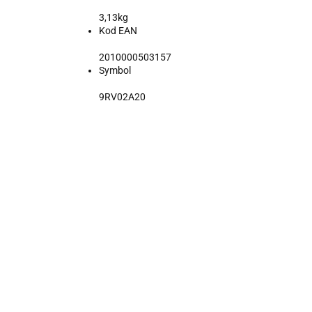
3,13kg
Kod EAN
2010000503157
Symbol
9RV02A20