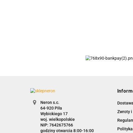
Inform
Neron s.c.
Dostaw
Zwroty i
Wybickiego 17
woj. wielkopolskie
Regula
NIP: 7642675766
Polityka
godziny otwarcia 8:00-16:00