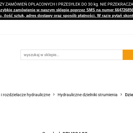
 ZAMÓWIEŃ OPŁACONYCH I PRZESYŁEK DO 30 kg. NIE PRZEKRACZ
i
Nowości
Bestsellery
Kontakt
Centrum Wiedz
szybkie zamówienie w naszym sklepie poprzez SMS na numer 66472685
, ilość sztuk, adres dostawy oraz sposób płatności. W razie pytań skon
gi
Nowości
Bestsellery
Kontakt
Centrum Wiedzy
i i rozdzielacze hydrauliczne
Hydrauliczne dzielniki strumienia
Dzie