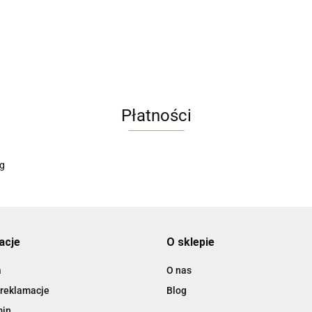
AC BlueLine
Płatności
AC EasyLine
ACCURIDE
acje
O sklepie
a
O nas
 reklamacje
Blog
AIRTAC
min