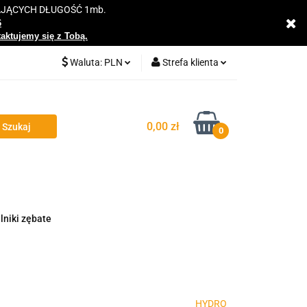
AJĄCYCH DŁUGOŚĆ 1mb.
y
6
taktujemy się z Tobą.
Waluta:
PLN
Strefa klienta
PLN
Zaloguj się
EUR
Zarejestruj się
0,00 zł
0
Dodaj zgłoszenie
Zgody cookies
lniki zębate
HYDRO