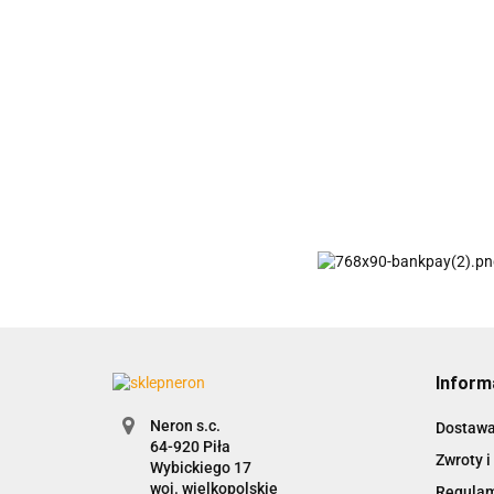
Inform
Neron s.c.
Dostaw
Zwroty i
Wybickiego 17
woj. wielkopolskie
Regula