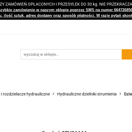
 ZAMÓWIEŃ OPŁACONYCH I PRZESYŁEK DO 30 kg. NIE PRZEKRACZ
i
Nowości
Bestsellery
Kontakt
Centrum Wiedz
szybkie zamówienie w naszym sklepie poprzez SMS na numer 66472685
, ilość sztuk, adres dostawy oraz sposób płatności. W razie pytań skon
gi
Nowości
Bestsellery
Kontakt
Centrum Wiedzy
i i rozdzielacze hydrauliczne
Hydrauliczne dzielniki strumienia
Dzie