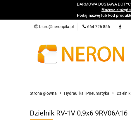
DARMOWA DOSTAWA DOTYCZY
Katalog
Możesz złożyć 
Podaj nazwę lub kod produktu
biuro@neronpila.pl
664 726 856
Wszystkie kategorie
Katalo
Strona główna
Hydraulika i Pneumatyka
Dzielnik
Dzielnik RV-1V 0,9x6 9RV06A16