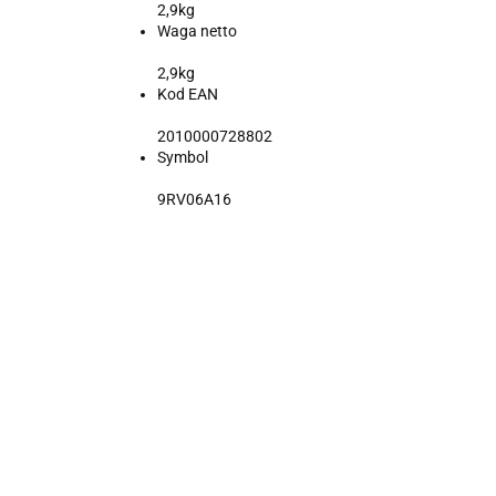
2,9kg
Waga netto
2,9kg
Kod EAN
2010000728802
Symbol
9RV06A16