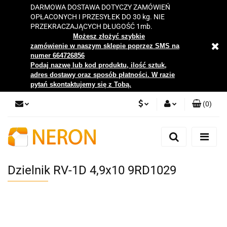
DARMOWA DOSTAWA DOTYCZY ZAMÓWIEŃ
OPŁACONYCH I PRZESYŁEK DO 30 kg. NIE
PRZEKRACZAJĄCYCH DŁUGOŚĆ 1mb.
Możesz złożyć szybkie
zamówienie w naszym sklepie poprzez SMS na
numer 664726856
Podaj nazwę lub kod produktu, ilość sztuk,
adres dostawy oraz sposób płatności. W razie
pytań skontaktujemy się z Tobą.
(
0
)
PLN
Zaloguj się
Zarejestruj się
EUR
Dodaj zgłoszenie
Dzielnik RV-1D 4,9x10 9RD1029
Zgody cookies