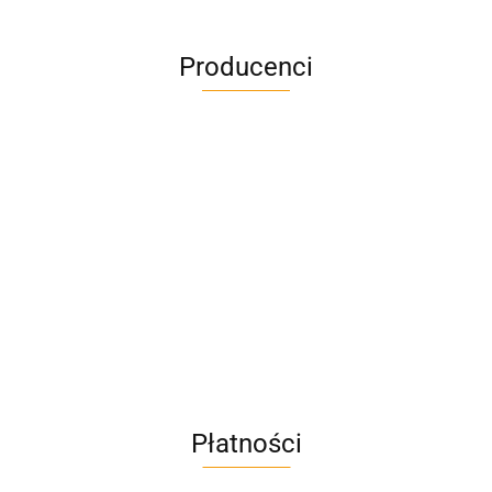
Producenci
A4M
AC BlueLine
Płatności
AC EasyLine