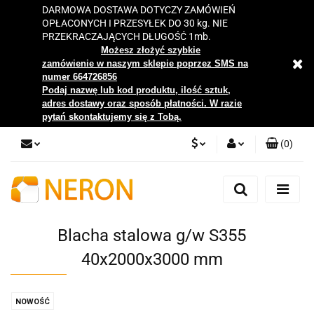
DARMOWA DOSTAWA DOTYCZY ZAMÓWIEŃ
OPŁACONYCH I PRZESYŁEK DO 30 kg. NIE
PRZEKRACZAJĄCYCH DŁUGOŚĆ 1mb.
Możesz złożyć szybkie
zamówienie w naszym sklepie poprzez SMS na
numer 664726856
Podaj nazwę lub kod produktu, ilość sztuk,
adres dostawy oraz sposób płatności. W razie
pytań skontaktujemy się z Tobą.
(
0
)
PLN
Zaloguj się
Zarejestruj się
EUR
Dodaj zgłoszenie
Blacha stalowa g/w S355
Zgody cookies
40x2000x3000 mm
NOWOŚĆ