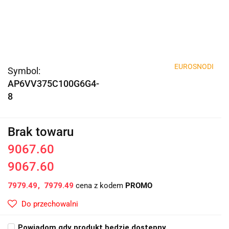
EUROSNODI
Symbol:
AP6VV375C100G6G4-
8
Brak towaru
9067.60
9067.60
7979.49
7979.49
cena z kodem
PROMO
Do przechowalni
Powiadom gdy produkt będzie dostępny