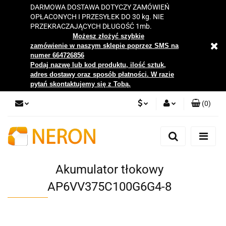
DARMOWA DOSTAWA DOTYCZY ZAMÓWIEŃ
OPŁACONYCH I PRZESYŁEK DO 30 kg. NIE
PRZEKRACZAJĄCYCH DŁUGOŚĆ 1mb.
Możesz złożyć szybkie
zamówienie w naszym sklepie poprzez SMS na
numer 664726856
Podaj nazwę lub kod produktu, ilość sztuk,
adres dostawy oraz sposób płatności. W razie
pytań skontaktujemy się z Tobą.
(
0
)
PLN
Zaloguj się
Zarejestruj się
EUR
Dodaj zgłoszenie
Akumulator tłokowy
Zgody cookies
AP6VV375C100G6G4-8