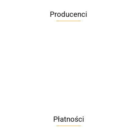
Producenci
A4M
AC BlueLine
Płatności
AC EasyLine