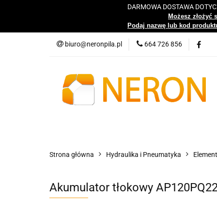
DARMOWA DOSTAWA DOTYCZY
Katalog
Możesz złożyć 
Podaj nazwę lub kod produktu
biuro@neronpila.pl
664 726 856
Wszystkie kategorie
Katalo
Strona główna
Hydraulika i Pneumatyka
Element
Akumulator tłokowy AP120PQ2