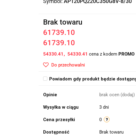
Symbol:
AP120PQ220C350G8V-8/30
Brak towaru
61739.10
61739.10
54330.41
54330.41
cena z kodem
PROMO
Do przechowalni
Powiadom gdy produkt będzie dostępn
Opinie
brak ocen
(dodaj)
Wysyłka w ciągu
3 dni
Cena przesyłki
0
Dostępność
Brak towaru