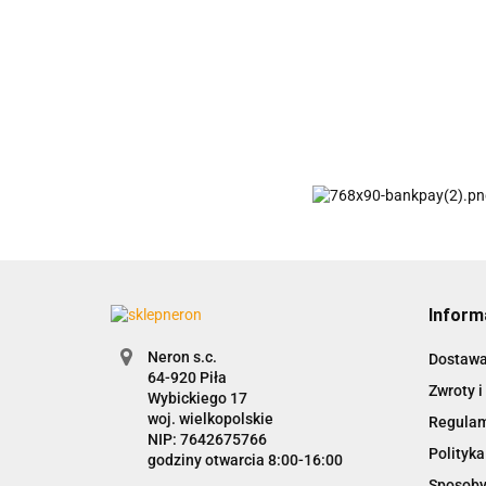
Inform
Neron s.c.
Dostaw
Zwroty i
Wybickiego 17
woj. wielkopolskie
Regula
NIP: 7642675766
Polityka
godziny otwarcia 8:00-16:00
Sposoby