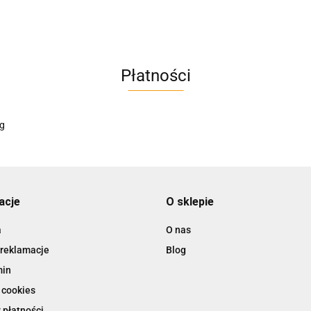
AC BlueLine
Płatności
AC EasyLine
ACCURIDE
acje
O sklepie
a
O nas
 reklamacje
Blog
AIRTAC
min
 cookies
 płatności