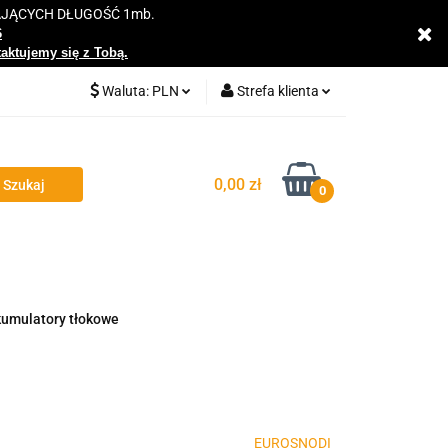
AJĄCYCH DŁUGOŚĆ 1mb.
y
6
taktujemy się z Tobą.
Waluta:
PLN
Strefa klienta
PLN
Zaloguj się
EUR
Zarejestruj się
0,00 zł
0
Dodaj zgłoszenie
Zgody cookies
umulatory tłokowe
EUROSNODI