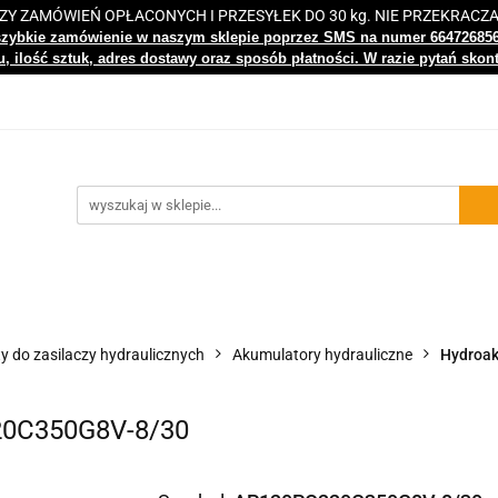
 ZAMÓWIEŃ OPŁACONYCH I PRZESYŁEK DO 30 kg. NIE PRZEKRACZ
i
Nowości
Bestsellery
Kontakt
Centrum Wiedz
szybkie zamówienie w naszym sklepie poprzez SMS na numer 66472685
, ilość sztuk, adres dostawy oraz sposób płatności. W razie pytań skon
gi
Nowości
Bestsellery
Kontakt
Centrum Wiedzy
y do zasilaczy hydraulicznych
Akumulatory hydrauliczne
Hydroak
20C350G8V-8/30