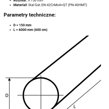
Rozmiar:
fi 150 mm
Materiał:
Stal Gat.EN-42CrMo4+QT (PN-40HMT)
Parametry techniczne:
D = 150 mm
L = 6000 mm (600 cm)