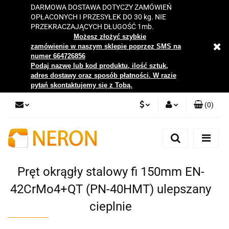
DARMOWA DOSTAWA DOTYCZY ZAMÓWIEŃ
OPŁACONYCH I PRZESYŁEK DO 30 kg. NIE
PRZEKRACZAJĄCYCH DŁUGOŚĆ 1mb.
Możesz złożyć szybkie
zamówienie w naszym sklepie poprzez SMS na
numer 664726856
Podaj nazwę lub kod produktu, ilość sztuk,
adres dostawy oraz sposób płatności. W razie
pytań skontaktujemy się z Tobą.
(
0
)
PLN
Zaloguj się
Zarejestruj się
EUR
Dodaj zgłoszenie
Pręt okrągły stalowy fi 150mm EN-
Zgody cookies
42CrMo4+QT (PN-40HMT) ulepszany
cieplnie