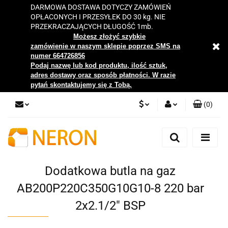
DARMOWA DOSTAWA DOTYCZY ZAMÓWIEŃ
OPŁACONYCH I PRZESYŁEK DO 30 kg. NIE
PRZEKRACZAJĄCYCH DŁUGOŚĆ 1mb.
Możesz złożyć szybkie
zamówienie w naszym sklepie poprzez SMS na
numer 664726856
Podaj nazwę lub kod produktu, ilość sztuk,
adres dostawy oraz sposób płatności. W razie
pytań skontaktujemy się z Tobą.
(
0
)
PLN
Zaloguj się
Zarejestruj się
EUR
Dodaj zgłoszenie
Dodatkowa butla na gaz
Zgody cookies
AB200P220C350G10G10-8 220 bar
2x2.1/2" BSP