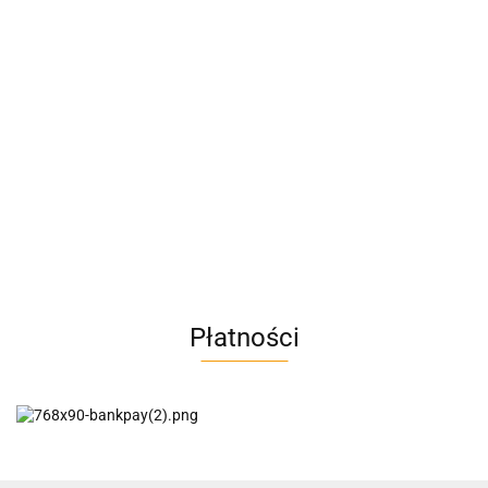
A4M
AC BlueLine
Płatności
AC EasyLine