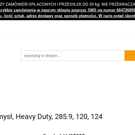
 ZAMÓWIEŃ OPŁACONYCH I PRZESYŁEK DO 30 kg. NIE PRZEKRACZ
i
Nowości
Bestsellery
Kontakt
Centrum Wiedz
szybkie zamówienie w naszym sklepie poprzez SMS na numer 66472685
, ilość sztuk, adres dostawy oraz sposób płatności. W razie pytań skon
gi
Nowości
Bestsellery
Kontakt
Centrum Wiedzy
ysł, Heavy Duty, 285.9, 120, 124