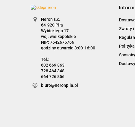
Inform
Neron s.c.
Dostaw
Zwroty i
Wybickiego 17
woj. wielkopolskie
Regula
NIP: 7642675766
Polityka
godziny otwarcia 8:00-16:00
Sposoby
Dostawy
602 669 863
728 464 348
664 726 856
biuro@neronpila.pl