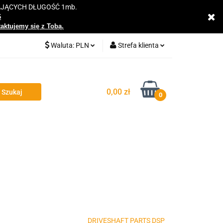
AJĄCYCH DŁUGOŚĆ 1mb.
y
6
taktujemy się z Tobą.
Waluta:
PLN
Strefa klienta
PLN
Zaloguj się
EUR
Zarejestruj się
0,00 zł
0
Dodaj zgłoszenie
Zgody cookies
DRIVESHAFT PARTS DSP