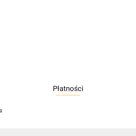
A4M
AC BlueLine
Płatności
AC EasyLine
ACCURIDE