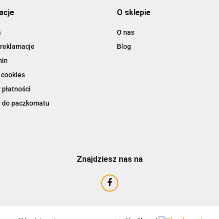
acje
O sklepie
a
O nas
 reklamacje
Blog
AIRTAC
min
 cookies
 płatności
 do paczkomatu
Znajdziesz nas na
AMTRA