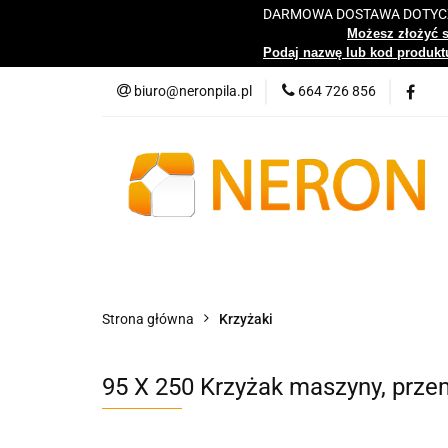
DARMOWA DOSTAWA DOTYCZY
Katalog
Możesz złożyć 
Podaj nazwę lub kod produktu
biuro@neronpila.pl
664 726 856
Wszystkie kategorie
Katalo
Strona główna
Krzyżaki
95 X 250 Krzyżak maszyny, przem